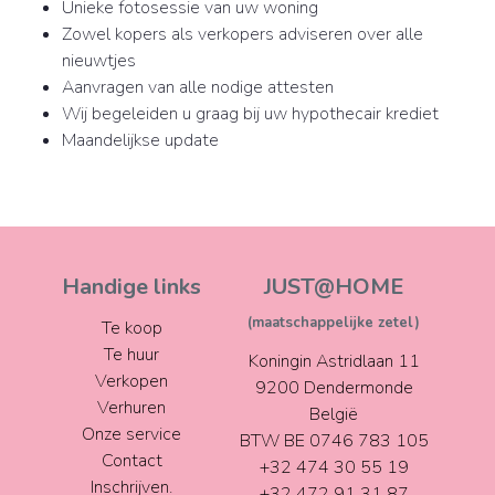
Unieke fotosessie van uw woning
Zowel kopers als verkopers adviseren over alle
nieuwtjes
Aanvragen van alle nodige attesten
Wij begeleiden u graag bij uw hypothecair krediet
Maandelijkse update
Handige links
JUST@HOME
(maatschappelijke zetel)
Te koop
Te huur
Koningin Astridlaan 11
Verkopen
9200 Dendermonde
Verhuren
België
Onze service
BTW BE 0746 783 105
Contact
+32 474 30 55 19
Inschrijven.
+32 472 91 31 87