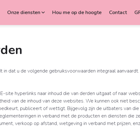
Onze diensten
Hou me op de hoogte
Contact
G
rden
 in dat u de volgende gebruiksvoorwaarden integraal aanvaardt.
ite hyperlinks naar inhoud die van derden uitgaat of naar websi
aatheid van de inhoud van deze websites. We kunnen ook niet bes
keurt, publiceert of wettigt. Bijgevolg zijn de uitbaters van di
eglementeringen in verband met de producten en diensten die z
ent, verkoop op afstand, wetgeving in verband met prijzen, enz