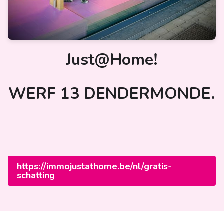
Just@Home!
WERF 13 DENDERMONDE.
https://immojustathome.be/nl/gratis-
schatting